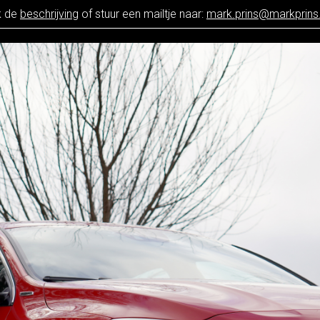
k de
beschrijving
of stuur een mailtje naar:
mark.prins@markprin