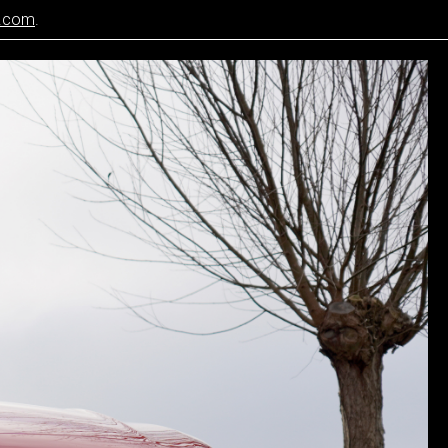
s.com
.